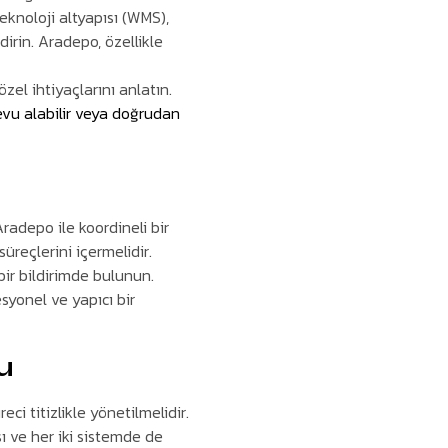
noloji altyapısı (WMS),
dirin. Aradepo, özellikle
el ihtiyaçlarını anlatın.
evu alabilir veya doğrudan
radepo ile koordineli bir
üreçlerini içermelidir.
ir bildirimde bulunun.
yonel ve yapıcı bir
u
i titizlikle yönetilmelidir.
ı ve her iki sistemde de