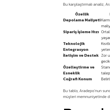
Bu karşılaştırmalı analiz, 
Özellik
Depolama Maliyeti
Karma
maliy
Sipariş İşleme Hızı
Orta
yaşan
Teknolojik
Kısı
Entegrasyon
yeter
İletişim ve Destek
Zor u
gecik
Özelleştirme ve
Stand
Esneklik
talep
Coğrafi Konum
Belir
Bu tablo, Aradepo’nun sund
müşteri memnuniyetinde de 