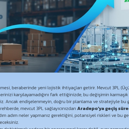
esi, beraberinde yeni lojistik ihtiyaçları getirir. Mevcut 3PL (Üç
lerinizi karşılayamadığını fark ettiğinizde, bu değişimin karmaşık 
niz. Ancak endişelenmeyin, doğru bir planlama ve stratejiyle bu ge
rehberde, mevcut 3PL sağlayıcınızdan
Aradepo’ya geçiş süre
Adım adım neler yapmanız gerektiğini, potansiyel riskleri ve bu g
eceksiniz.
ızı değiştirmek sadece bir operasyonel karar değil, aynı zamanda 