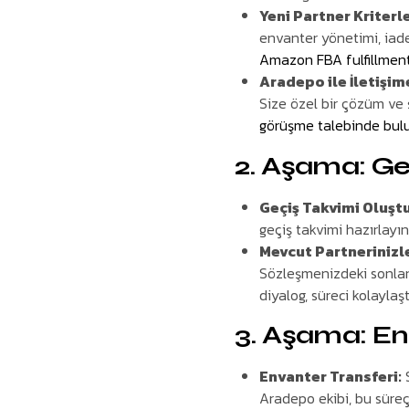
Yeni Partner Kriterle
envanter yönetimi, iade 
Amazon FBA fulfillmen
Aradepo ile İletişim
Size özel bir çözüm ve 
görüşme talebinde bulun
2. Aşama: Geç
Geçiş Takvimi Oluşt
geçiş takvimi hazırlayın
Mevcut Partnerinizle
Sözleşmenizdeki sonlan
diyalog, süreci kolaylaşt
3. Aşama: En
Envanter Transferi:
S
Aradepo ekibi, bu süreç