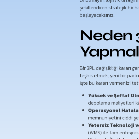
şekillendiren stratejik bir 
başlayacaksınız.
Neden 3
Yapmalıs
Bir 3PL değişikliği kararı g
teşhis etmek, yeni bir part
İşte bu kararı vermenizi tet
Yüksek ve Şeffaf Ol
depolama maliyetleri kâr
Operasyonel Hatalar
memnuniyetini ciddi şek
Yetersiz Teknoloji 
(WMS) ile tam entegrasyo