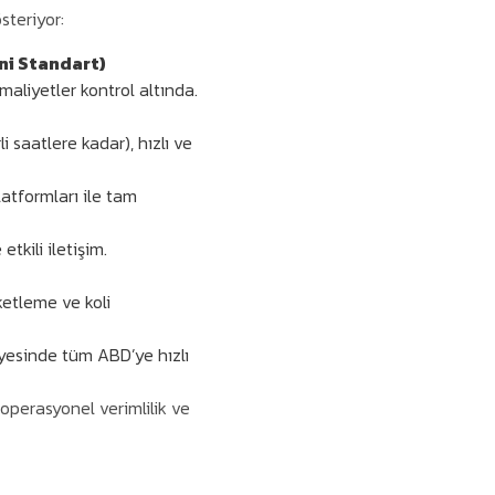
steriyor:
ni Standart)
maliyetler kontrol altında.
li saatlere kadar), hızlı ve
atformları ile tam
etkili iletişim.
ketleme ve koli
ayesinde tüm ABD’ye hızlı
perasyonel verimlilik ve