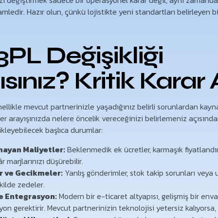
hamledir. Hazır olun, çünkü lojistikte yeni standartları belirleyen 
PL Değişikliği
ınız? Kritik Karar 
enellikle mevcut partnerinizle yaşadığınız belirli sorunlardan kayn
ner arayışınızda nelere öncelik vereceğinizi belirlemeniz açısınd
ikleyebilecek başlıca durumlar:
mayan Maliyetler:
Beklenmedik ek ücretler, karmaşık fiyatland
 marjlarınızı düşürebilir.
 ve Gecikmeler:
Yanlış gönderimler, stok takip sorunları veya 
ilde zedeler.
ve Entegrasyon:
Modern bir e-ticaret altyapısı, gelişmiş bir en
n gerektirir. Mevcut partnerinizin teknolojisi yetersiz kalıyorsa, 