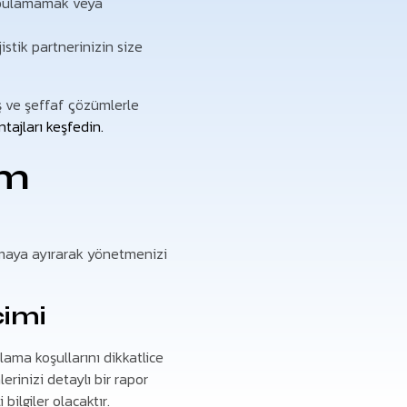
 bulamamak veya
istik partnerinizin size
ş ve şeffaf çözümlerle
tajları keşfedin.
ım
aşamaya ayırarak yönetmenizi
çimi
ama koşullarını dikkatlice
erinizi detaylı bir rapor
bilgiler olacaktır.