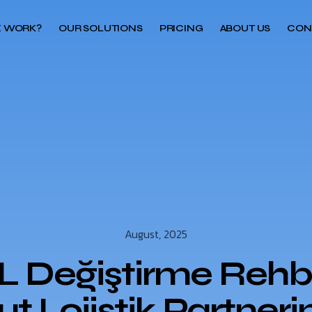
 WORK?
OUR SOLUTIONS
PRICING
ABOUT US
CON
August, 2025
L Değiştirme Rehbe
t Lojistik Partneri