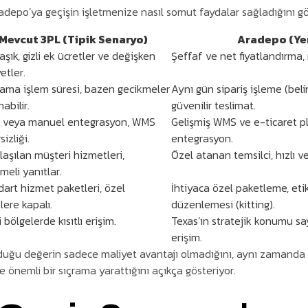
Aradepo’ya geçişin işletmenize nasıl somut faydalar sağladığını gö
Mevcut 3PL (Tipik Senaryo)
Aradepo (Ye
şık, gizli ek ücretler ve değişken
Şeffaf ve net fiyatlandırma, 
etler.
lama işlem süresi, bazen gecikmeler
Aynı gün sipariş işleme (belir
abilir.
güvenilir teslimat.
tlı veya manuel entegrasyon, WMS
Gelişmiş WMS ve e-ticaret pl
sizliği.
entegrasyon.
laşılan müşteri hizmetleri,
Özel atanan temsilci, hızlı ve 
meli yanıtlar.
art hizmet paketleri, özel
İhtiyaca özel paketleme, eti
lere kapalı.
düzenlemesi (kitting).
li bölgelerde kısıtlı erişim.
Texas’ın stratejik konumu s
erişim.
uğu değerin sadece maliyet avantajı olmadığını, aynı zamanda o
önemli bir sıçrama yarattığını açıkça gösteriyor.