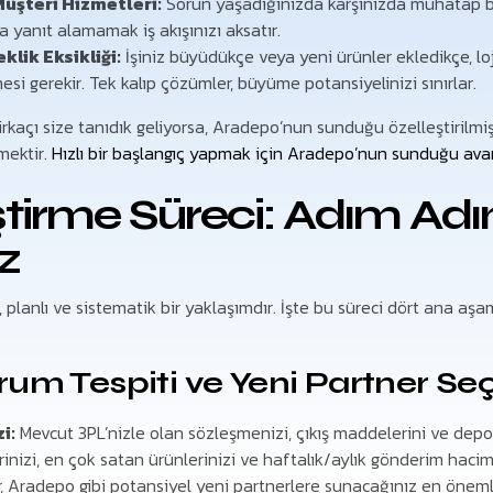
Müşteri Hizmetleri:
Sorun yaşadığınızda karşınızda muhatap
 yanıt alamamak iş akışınızı aksatır.
klik Eksikliği:
İşiniz büyüdükçe veya yeni ürünler ekledikçe, loj
si gerekir. Tek kalıp çözümler, büyüme potansiyelinizi sınırlar.
kaçı size tanıdık geliyorsa, Aradepo’nun sunduğu özelleştirilmi
mektir.
Hızlı bir başlangıç yapmak için Aradepo’nun sunduğu avan
tirme Süreci: Adım Ad
z
ı, planlı ve sistematik bir yaklaşımdır. İşte bu süreci dört ana 
rum Tespiti ve Yeni Partner Se
i:
Mevcut 3PL’nizle olan sözleşmenizi, çıkış maddelerini ve depol
rinizi, en çok satan ürünlerinizi ve haftalık/aylık gönderim haciml
er, Aradepo gibi potansiyel yeni partnerlere sunacağınız en önemli 