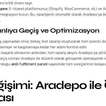
i kritik önem taşır.
syon:
E-ticaret platformunuz (Shopify, WooCommerce, vb.) ve 
ntegrasyon kurun. Bu, siparişlerin otomatik olarak Aradepo’ya ile
.
nlıya Geçiş ve Optimizasyon
 yapmadan önce, birkaç test siparişi oluşturarak tüm sürecin do
tlemeye ve kargolamaya kadar her adımı kontrol edin.
 başarılı olmasının ardından, tüm sipariş akışını Aradepo’ya yönl
eçiş sonrası Aradepo ile düzenli olarak görüşerek operasyonel veri
sunduğu
akıllı fulfillment paneli
sayesinde tüm süreçlerinizi kolayca
işimi: Aradepo ile
ası