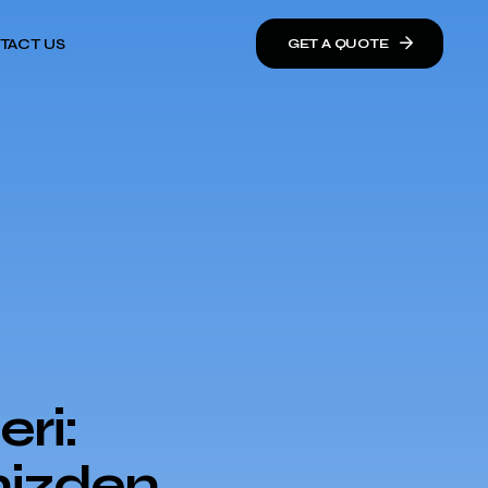
TACT US
GET A QUOTE
ri:
nizden