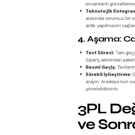
envanterin güncellenmes
Teknolojik Entegra
arasında sorunsuz bir e
anlık yapılmasını sağlar
4. Aşama: Ca
Test Süreci:
Tam geçiş
Sipariş alımından pake
Resmi Geçiş:
Testlerin
Sürekli İyileştirme:
G
arayın. Aradepo’nun 
yönetebilirsiniz.
3PL Değ
ve Sonr