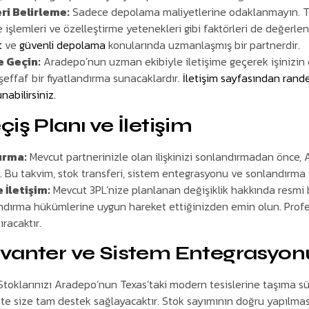
ri Belirleme:
Sadece depolama maliyetlerine odaklanmayın. Tek
işlemleri ve özelleştirme yetenekleri gibi faktörleri de değerlen
t
ve
güvenli depolama
konularında uzmanlaşmış bir partnerdir.
e Geçin:
Aradepo’nun uzman ekibiyle iletişime geçerek işinizin öz
şeffaf bir fiyatlandırma sunacaklardır.
İletişim sayfasından rand
abilirsiniz.
iş Planı ve İletişim
urma:
Mevcut partnerinizle olan ilişkinizi sonlandırmadan önce, A
. Bu takvim, stok transferi, sistem entegrasyonu ve sonlandırma s
 İletişim:
Mevcut 3PL’nize planlanan değişiklik hakkında resmi b
dırma hükümlerine uygun hareket ettiğinizden emin olun. Profes
ıracaktır.
vanter ve Sistem Entegrasyon
toklarınızı Aradepo’nun Texas’taki modern tesislerine taşıma sürec
te size tam destek sağlayacaktır. Stok sayımının doğru yapılmas