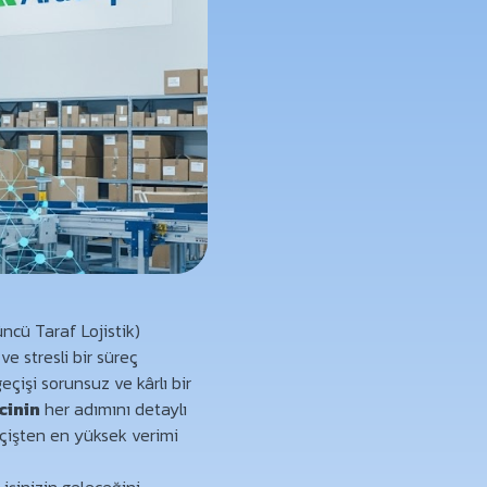
üncü Taraf Lojistik)
ve stresli bir süreç
çişi sorunsuz ve kârlı bir
cinin
her adımını detaylı
eçişten en yüksek verimi
işinizin geleceğini