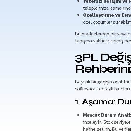
Yetersiz İletişim ve 
taleplerinize zamanında
Özelleştirme ve Esne
özel çözümler sunabilme
Bu maddelerden bir veya bir
tanışma vaktiniz gelmiş de
3PL Değiş
Rehberini
Başarılı bir geçişin anahtar
sağlayacak detaylı bir plan:
1. Aşama: Du
Mevcut Durum Analiz
inceleyin. Stok seviyele
haline getirin. Bu veril