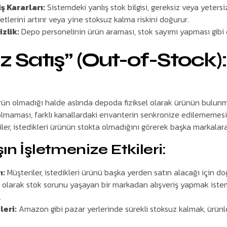
ş Kararları:
Sistemdeki yanlış stok bilgisi, gereksiz veya yetersi
lerini artırır veya yine stoksuz kalma riskini doğurur.
zlik:
Depo personelinin ürün araması, stok sayımı yapması gibi e
z Satış” (Out-of-Stock):
ürün olmadığı halde aslında depoda fiziksel olarak ürünün bulun
olmaması, farklı kanallardaki envanterin senkronize edilememesi
ler, istedikleri ürünün stokta olmadığını görerek başka markalara
ın İşletmenize Etkileri:
ı:
Müşteriler, istedikleri ürünü başka yerden satın alacağı için do
 olarak stok sorunu yaşayan bir markadan alışveriş yapmak iste
.
leri:
Amazon gibi pazar yerlerinde sürekli stoksuz kalmak, ürünl