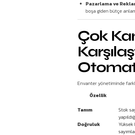
Pazarlama ve Reklam
boşa giden bütçe anlamı
Çok Kan
Karşılaş
Otomati
Envanter yönetiminde farklı
Özellik
Tanım
Stok sa
yapıldı
Doğruluk
Yüksek h
sayımlar