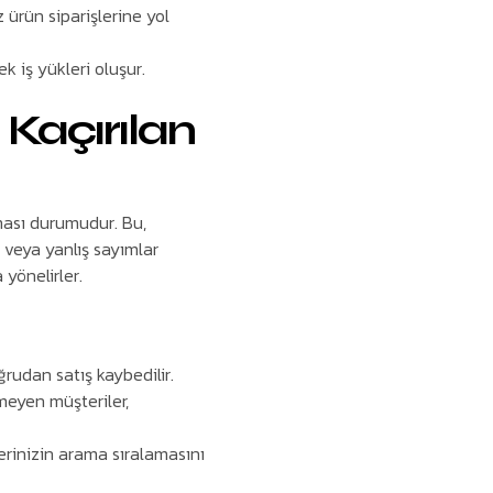
z ürün siparişlerine yol
k iş yükleri oluşur.
 Kaçırılan
ması durumudur. Bu,
 veya yanlış sayımlar
 yönelirler.
ğrudan satış kaybedilir.
meyen müşteriler,
erinizin arama sıralamasını