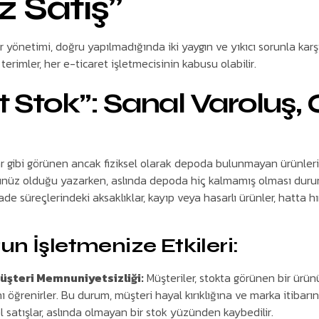
z Satış”
 yönetimi, doğru yapılmadığında iki yaygın ve yıkıcı sorunla karşı 
terimler, her e-ticaret işletmecisinin kabusu olabilir.
et Stok”: Sanal Varoluş,
r gibi görünen ancak fiziksel olarak depoda bulunmayan ürünleri 
ünüz olduğu yazarken, aslında depoda hiç kalmamış olması duru
iade süreçlerindeki aksaklıklar, kayıp veya hasarlı ürünler, hatta hı
n İşletmenize Etkileri:
Müşteri Memnuniyetsizliği:
Müşteriler, stokta görünen bir ürü
 öğrenirler. Bu durum, müşteri hayal kırıklığına ve marka itibar
 satışlar, aslında olmayan bir stok yüzünden kaybedilir.