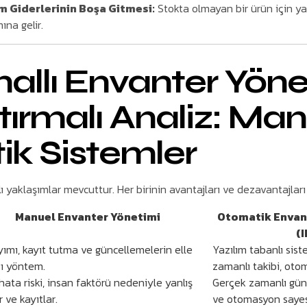
 Giderlerinin Boşa Gitmesi:
Stokta olmayan bir ürün için y
na gelir.
allı Envanter Yöne
tırmalı Analiz: Man
k Sistemler
 yaklaşımlar mevcuttur. Her birinin avantajları ve dezavantajları 
Manuel Envanter Yönetimi
Otomatik Envan
(
yımı, kayıt tutma ve güncellemelerin elle
Yazılım tabanlı sis
ğı yöntem.
zamanlı takibi, ot
ata riski, insan faktörü nedeniyle yanlış
Gerçek zamanlı gün
 ve kayıtlar.
ve otomasyon saye