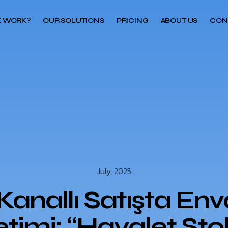
 WORK?
OUR SOLUTIONS
PRICING
ABOUT US
CON
July, 2025
Kanallı Satışta Env
timi: “Hayalet Sto