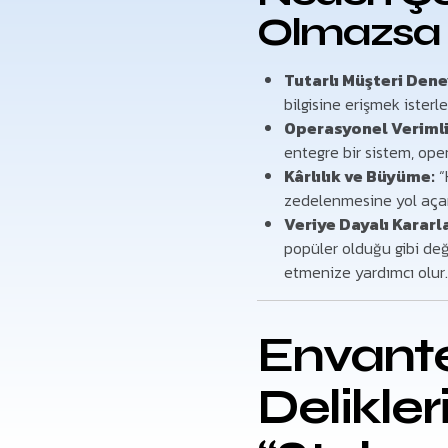
Olmazsa
Tutarlı Müşteri Dene
bilgisine erişmek isterle
Operasyonel Verimli
entegre bir sistem, opera
Kârlılık ve Büyüme:
“
zedelenmesine yol açar.
Veriye Dayalı Kararla
popüler olduğu gibi değe
etmenize yardımcı olur
Envante
Delikler