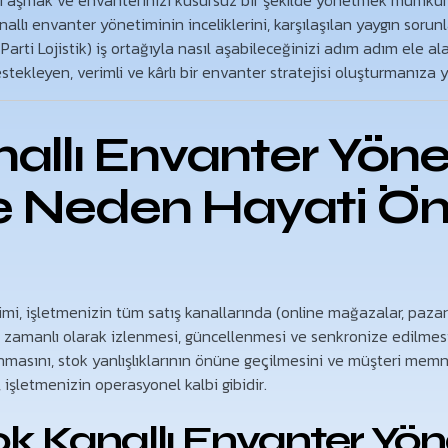
ları aşmak ve envanterinizi kusursuz bir şekilde yönetmek mümkü
allı envanter yönetiminin inceliklerini, karşılaşılan yaygın sorun
arti Lojistik) iş ortağıyla nasıl aşabileceğinizi adım adım ele a
tekleyen, verimli ve kârlı bir envanter stratejisi oluşturmanıza 
allı Envanter Yöne
ve Neden Hayati 
mi, işletmenizin tüm satış kanallarında (online mağazalar, pazar 
k zamanlı olarak izlenmesi, güncellenmesi ve senkronize edilmesid
anmasını, stok yanlışlıklarının önüne geçilmesini ve müşteri me
, işletmenizin operasyonel kalbi gibidir.
 Kanallı Envanter Yön