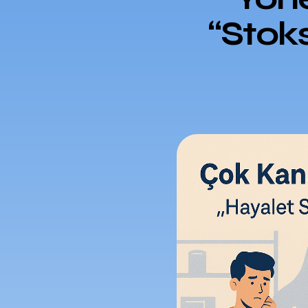
“Stoks