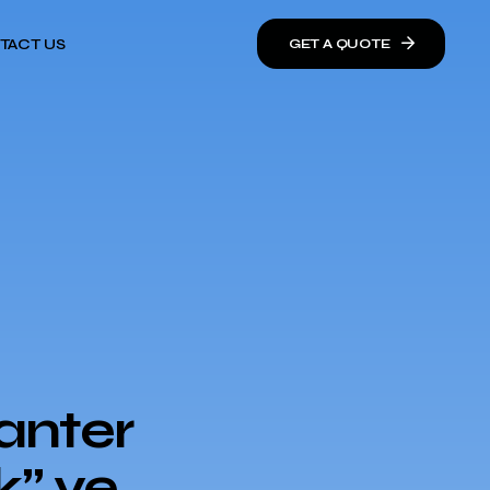
TACT US
GET A QUOTE
anter
k” ve