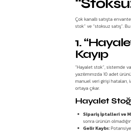
“Stoksu
Çok kanallı satışta envanter
stok” ve “stoksuz satış”. Bu 
1. “Hayal
Kayıp
“Hayalet stok”, sistemde va
yazılımınızda 10 adet ürün
manuel veri girişi hataları, 
ortaya çıkar.
Hayalet Stoğu
Sipariş İptalleri ve 
sonra ürünün olmadığını
Gelir Kaybı:
Potansiyel