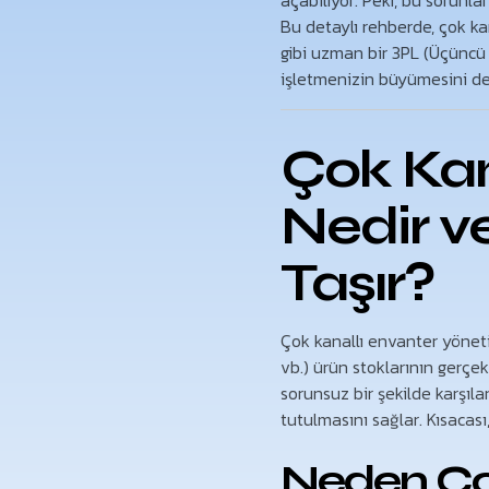
açabiliyor. Peki, bu sorun
Bu detaylı rehberde, çok kan
gibi uzman bir 3PL (Üçüncü P
işletmenizin büyümesini des
Çok Kan
Nedir 
Taşır?
Çok kanallı envanter yöneti
vb.) ürün stoklarının gerçe
sorunsuz bir şekilde karşıl
tutulmasını sağlar. Kısacası
Neden Çok