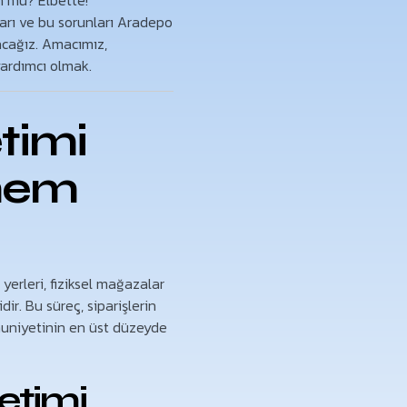
n mü? Elbette!
ları ve bu sorunları Aradepo
lacağız. Amacımız,
yardımcı olmak.
timi
Önem
yerleri, fiziksel mağazalar
ir. Bu süreç, siparişlerin
mnuniyetinin en üst düzeyde
etimi