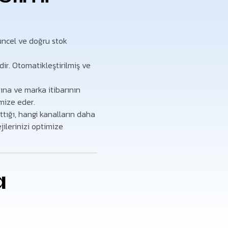
güncel ve doğru stok
ir. Otomatikleştirilmiş ve
ına ve marka itibarının
mize eder.
tığı, hangi kanalların daha
jilerinizi optimize
a