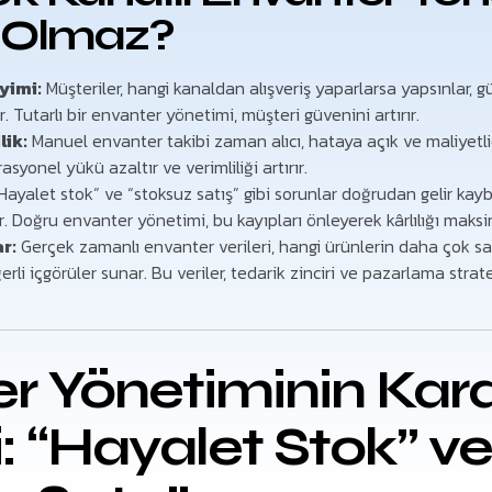
 Olmaz?
yimi:
Müşteriler, hangi kanaldan alışveriş yaparlarsa yapsınlar, 
r. Tutarlı bir envanter yönetimi, müşteri güvenini artırır.
lik:
Manuel envanter takibi zaman alıcı, hataya açık ve maliyetlid
syonel yükü azaltır ve verimliliği artırır.
Hayalet stok” ve “stoksuz satış” gibi sorunlar doğrudan gelir kayb
 Doğru envanter yönetimi, bu kayıpları önleyerek kârlılığı maksi
r:
Gerçek zamanlı envanter verileri, hangi ürünlerin daha çok sat
rli içgörüler sunar. Bu veriler, tedarik zinciri ve pazarlama strate
.
r Yönetiminin Kar
i: “Hayalet Stok” ve