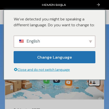
HEMEN BAŞLA
We've detected you might be speaking a
different language. Do you want to change to:
ABD e-ticaret
English
Change Language
Close and do not switch language