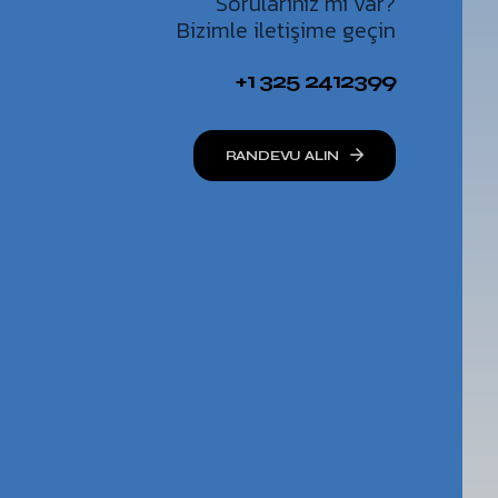
Sorularınız mı var?
Bizimle iletişime geçin
+1 325 2412399
RANDEVU ALIN