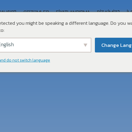
ÇALIŞIR?
ÇÖZÜMLER
FIYATLANDIRMA
BIZ KIMIZ?
İL
tected you might be speaking a different language. Do you w
o:
nglish
Change Lan
and do not switch language