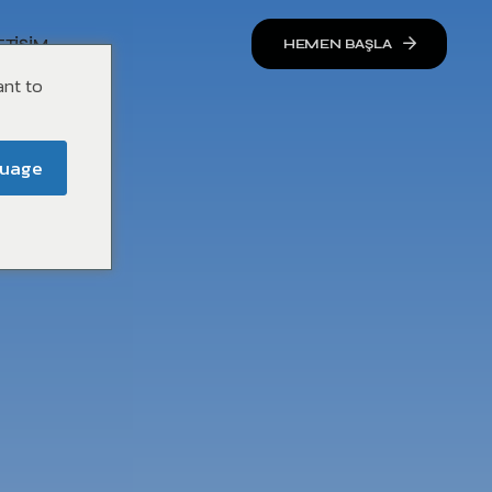
ETIŞIM
HEMEN BAŞLA
ant to
guage