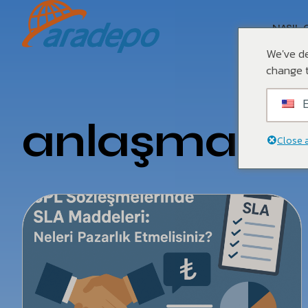
NASIL 
We've de
change t
E
anlaşma
Close 