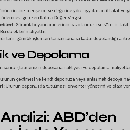
nün cinsine, menşeine ve değerine göre uygulanan ithalat vergil
a ödenmesi gereken Katma Değer Vergisi.
etleri:
Gümrük beyannamelerinin hazırlanması ve sürecin takibi 
 Bu da ek bir maliyettir.
ünlerin gümrük işlemleri tamamlanana kadar depolandığı antrep
istik ve Depolama
an sonra işletmenizin deposuna nakliyesi ve depolama maliyetleri
rünün çekilmesi ve kendi deponuza veya anlaşmalı depoya nakl
i:
Ürünün deponuzda tutulması, envanter yönetimi ve olası ye
 Analizi: ABD’den