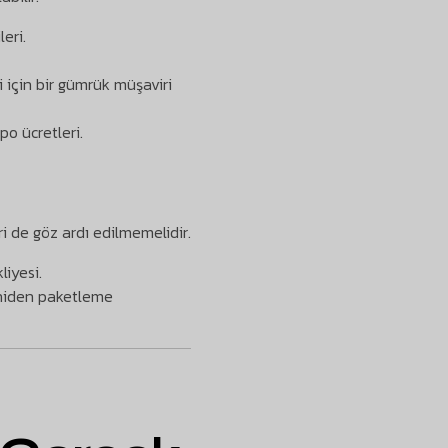
eri.
için bir gümrük müşaviri
o ücretleri.
 de göz ardı edilmemelidir.
iyesi.
niden paketleme