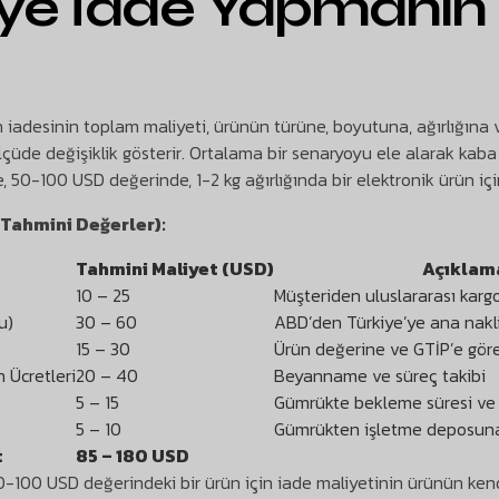
’ye İade Yapmanın
 iadesinin toplam maliyeti, ürünün türüne, boyutuna, ağırlığına ve
üde değişiklik gösterir. Ortalama bir senaryoyu ele alarak kaba 
 50-100 USD değerinde, 1-2 kg ağırlığında bir elektronik ürün için 
(Tahmini Değerler):
Tahmini Maliyet (USD)
Açıklam
10 – 25
Müşteriden uluslararası kar
u)
30 – 60
ABD’den Türkiye’ye ana nakl
15 – 30
Ürün değerine ve GTİP’e göre
 Ücretleri
20 – 40
Beyanname ve süreç takibi
5 – 15
Gümrükte bekleme süresi ve
5 – 10
Gümrükten işletme deposun
t
85 – 180 USD
-100 USD değerindeki bir ürün için iade maliyetinin ürünün kendi 