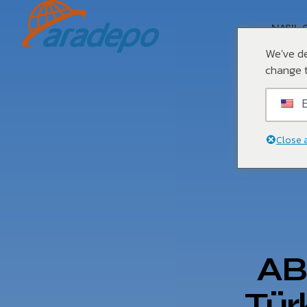
NASIL 
We've de
change t
E
Close 
AB
Türk