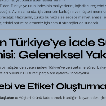
tif, maliyet odaklı alternatifler var mı?
’den Türkiye’ye ürün iadesinin maliyetlerini, lojistik süreçlerini 
eceğiz. Aynı zamanda, işletmenizin karlılığını ve müşteri memnuni
tıracağız. Hazırlanın, çünkü bu yazı size sadece maliyet analizi
erinizi optimize etmeniz için somut stratejiler de sunacak.
 Türkiye’ye İade S
si: Geleneksel Ya
 bir müşteriden gelen iadeyi Türkiye’ye geri getirme süreci birk
leri bulunur. Bu süreci parçalara ayırarak inceleyelim:
lebi ve Etiket Oluşturm
Başlatma:
Müşteri, ürünü iade etmek istediğini beyan eder. İşlet