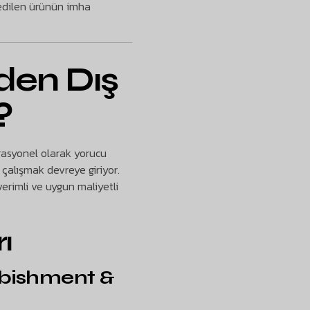
 edilen ürünün imha
den Dış
?
rasyonel olarak yorucu
 çalışmak devreye giriyor.
verimli ve uygun maliyetli
ı
rbishment &