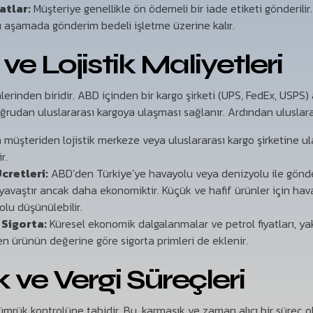
atlar:
Müşteriye genellikle ön ödemeli bir iade etiketi gönderilir.
u aşamada gönderim bedeli işletme üzerine kalır.
 ve Lojistik Maliyetleri
rinden biridir. ABD içinden bir kargo şirketi (UPS, FedEx, USPS) a
udan uluslararası kargoya ulaşması sağlanır. Ardından uluslarar
müşteriden lojistik merkeze veya uluslararası kargo şirketine ul
r.
cretleri:
ABD’den Türkiye’ye havayolu veya denizyolu ile gönde
 yavaştır ancak daha ekonomiktir. Küçük ve hafif ürünler için hava
olu düşünülebilir.
 Sigorta:
Küresel ekonomik dalgalanmalar ve petrol fiyatları, ya
len ürünün değerine göre sigorta primleri de eklenir.
 ve Vergi Süreçleri
ümrük kontrolüne tabidir. Bu, karmaşık ve zaman alıcı bir süreç ola