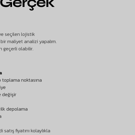
 Gerçek
 seçilen lojistik
bir maliyet analizi yapalım.
geçerli olabilir.
a
go toplama noktasına
iye
 değişir
 ilk depolama
a
satış fiyatını kolaylıkla