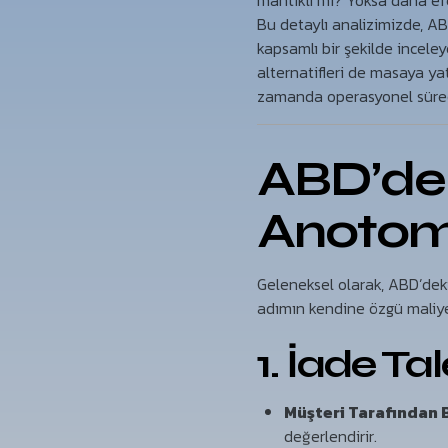
mantıklı mı? Yoksa daha efek
Bu detaylı analizimizde, ABD
kapsamlı bir şekilde inceley
alternatifleri de masaya ya
zamanda operasyonel süreçl
ABD’den
Anotomi
Geleneksel olarak, ABD’deki
adımın kendine özgü maliyet
1. İade Ta
Müşteri Tarafından 
değerlendirir.