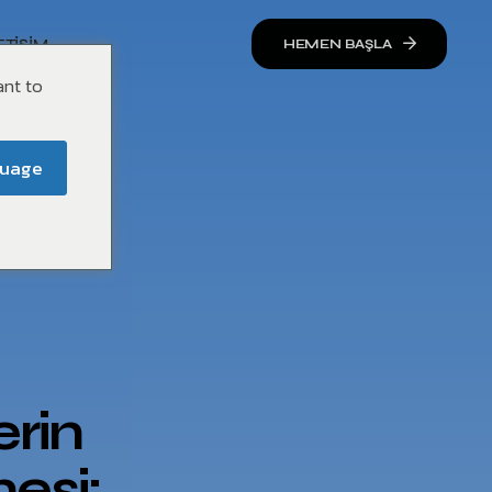
ETIŞIM
HEMEN BAŞLA
ant to
guage
rin
mesi: