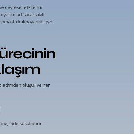
ve çevresel etkilerini
yetini artıracak akıllı
 sunmakla kalmayacak, aynı
ürecinin
klaşım
aç adımdan oluşur ve her
a
me, iade koşullarını