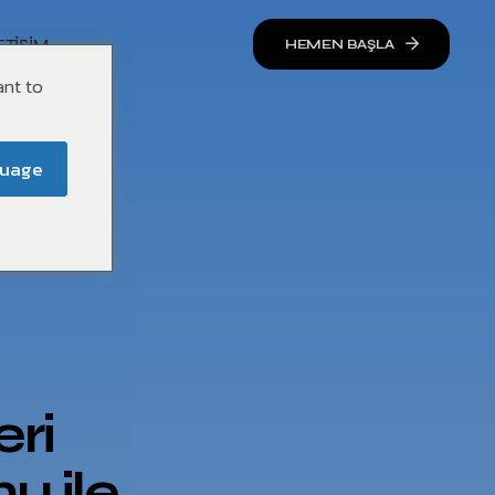
ETIŞIM
HEMEN BAŞLA
ant to
guage
eri
u ile