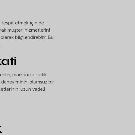
 tespit etmek için de
rak müşteri hizmetlerini
larak bilgilendirebilir. Bu,
r.
ati
riler, markanıza sadık
i deneyiminin, olumsuz bir
etlerinin, uzun vadeli
k