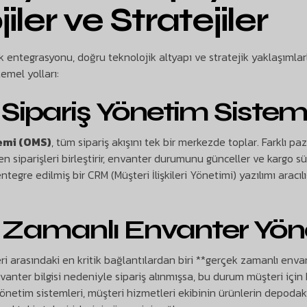
iler ve Stratejiler
tik entegrasyonu, doğru teknolojik altyapı ve stratejik yaklaşıml
mel yolları:
e Sipariş Yönetim Sistem
emi (OMS)
, tüm sipariş akışını tek bir merkezde toplar. Farklı 
en siparişleri birleştirir, envanter durumunu günceller ve kargo sü
tegre edilmiş bir CRM (Müşteri İlişkileri Yönetimi) yazılımı aracılığ
 Zamanlı Envanter Yön
ri arasındaki en kritik bağlantılardan biri **gerçek zamanlı envant
anter bilgisi nedeniyle sipariş alınmışsa, bu durum müşteri için b
 yönetim sistemleri, müşteri hizmetleri ekibinin ürünlerin depo