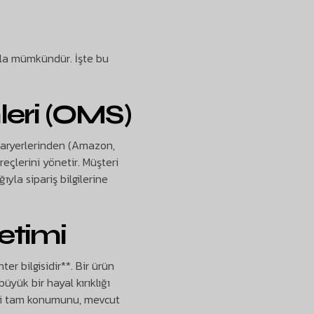
arla mümkündür. İşte bu
leri (OMS)
pazaryerlerinden (Amazon,
reçlerini yönetir. Müşteri
ıyla sipariş bilgilerine
etimi
er bilgisidir**. Bir ürün
üyük bir hayal kırıklığı
daki tam konumunu, mevcut