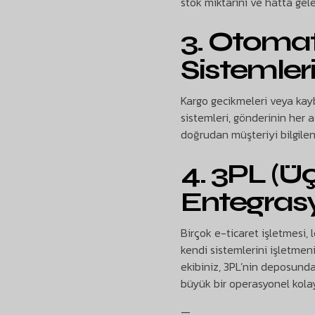
stok miktarını ve hatta gele
3. Otomat
Sistemler
Kargo gecikmeleri veya kayb
sistemleri, gönderinin her 
doğrudan müşteriyi bilgilend
4. 3PL (Üç
Entegras
Birçok e-ticaret işletmesi, l
kendi sistemlerini işletmen
ekibiniz, 3PL’nin deposunda
büyük bir operasyonel kolay
—