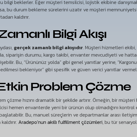
u bilgi beklerler. Eğer müşteri temsilcisi, lojistik ekibine danış
sa, bu durum bekleme sürelerini uzatır ve müşteri memnuniyetsiz
tadan kaldırır.
Zamanlı Bilgi Akışı
ydası,
gerçek zamanlı bilgi akışıdır
. Müşteri hizmetleri ekibi
a, siparişin durumu, kargo takibi, envanter mevcudiyeti ve hatta
işebilir. Bu, “Ürününüz yolda” gibi genel yanıtlar yerine, “Kargon
dilmesi bekleniyor” gibi spesifik ve güven verici yanıtlar vermele
ve Etkin Problem Çözme
em çözme hızını dramatik bir şekilde artırır. Örneğin, bir müşteri 
ilcisi hemen envanterde yeni bir ürünün olup olmadığını kontrol 
başlatabilir. Bu, manuel süreçlerin ve departmanlar arası iletiş
kaldırır.
Aradepo’nun akıllı fulfillment çözümleri
, bu tür senaryo