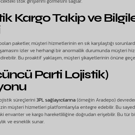
cekteki stok girişlerini görmesini sağlar.
ik Kargo Takip ve Bilgi
i
olan paketler, müşteri hizmetlerinin en sık karşılaştığı sorunlar
aşamasını izler ve herhangi bir anormallik durumunda müşteri hiz
irebilir. Bu proaktif yaklaşım, müşteri şikayetlerinin önüne geçe
üncü Parti Lojistik)
yonu
ojistik süreçlerini
3PL sağlayıcılarına
(örneğin Aradepo) devreder. A
izin müşteri hizmetleri platformlarıyla entegre edebilir. Bu sayed
ki envanter ve kargo hareketliliğine doğrudan erişebilir. Bu tür b
lık ve esneklik sunar.