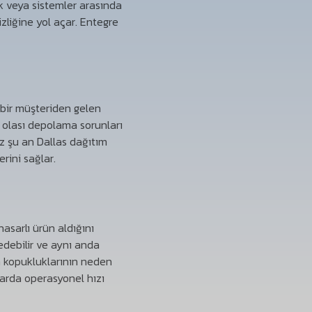
mak veya sistemler arasında
liğine yol açar. Entegre
, bir müşteriden gelen
 olası depolama sorunları
uz şu an Dallas dağıtım
rini sağlar.
hasarlı ürün aldığını
edebilir ve aynı anda
im kopukluklarının neden
larda operasyonel hızı