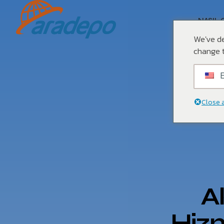
NASIL 
We've de
change t
E
Close 
Ak
Hizm