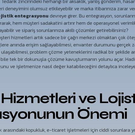
. Tedarik zincirindeki herhangi bir aksaklık, yanlış gönderim, hasa
eri deneyimini olumsuz etkileyebilir ve marka itibarınıza zarar ver
ojistik entegrasyonu
devreye girer. Bu entegrasyon, sorunlar
rarak, hem müşteri sadakatini artırır hem de operasyonel verimlil
abilir ve sipariş sorunlarınıza akıllı çözümler getirebilirsiniz?
eri hizmetleri artık sadece bir çağrı merkezi olmaktan çok ötey
üreçlere anında erişim sağlayabilmesi, envanter durumunu gerçek 
 ulaşabilmesi, problem çözme yeteneklerini radikal bir şekilde art
nı bile tek bir dokunuşla çözüme kavuşturmanın yolunu açar. Had
unu ve işletmenize nasıl değer katabileceğini detaylıca inceleye
Hizmetleri ve Lojist
asyonunun Önemi
k arasındaki kopukluk, e-ticaret işletmeleri için ciddi sorunlara yo