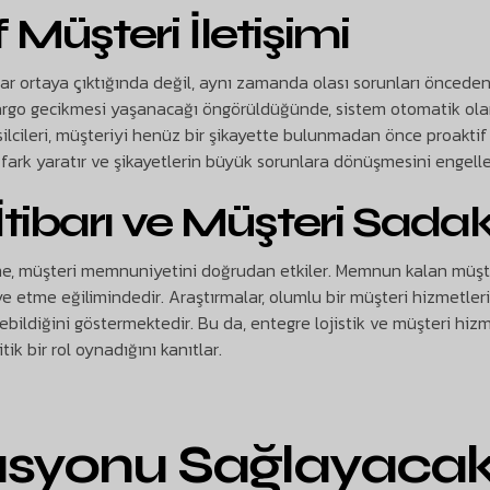
f Müşteri İletişimi
r ortaya çıktığında değil, aynı zamanda olası sorunları önceden
r kargo gecikmesi yaşanacağı öngörüldüğünde, sistem otomatik ola
silcileri, müşteriyi henüz bir şikayette bulunmadan önce proaktif o
 fark yaratır ve şikayetlerin büyük sorunlara dönüşmesini engelle
İtibarı ve Müşteri Sadak
me, müşteri memnuniyetini doğrudan etkiler. Memnun kalan müşte
e etme eğilimindedir. Araştırmalar, olumlu bir müşteri hizmetler
ebildiğini göstermektedir. Bu da, entegre lojistik ve müşteri hizm
k bir rol oynadığını kanıtlar.
asyonu Sağlayaca