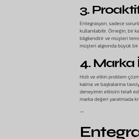
3. Proakti
Entegrasyon, sadece sorunla
kullanılabilir. Örneğin, bi
bilgilendirir ve müşteri tem
müşteri algısında büyük bir
4. Marka 
Hızlı ve etkin problem çöz
kalma ve başkalarına tavsiy
deneyimin etkisini telafi ed
marka değeri yaratmada kriti
—
Entegr