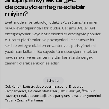
Shopify, Etsy) tek bir 3PL
deposuyla entegre edebilir
miyim?
Evet, modern ve teknoloji odaklı 3PL sağlayıcılarının en
büyük avantajlarından biri budur. Gelişmiş 3PL’ler, API
entegrasyonları veya hazır eklentiler aracılığıyla popüler
e-ticaret platformları ve pazaryerleri ile sorunsuz bir
şekilde entegre olabilen envanter ve sipariş yönetimi
yazılımları kullanır. Bu sayede tüm siparişleriniz tek bir
havuza akar ve envanteriniz tüm kanallarda gerçek
zamanlı olarak senkronize edilir.
Etiketler
Çok Kanallı Lojistik
,
depo optimizasyonu
,
E-ticaret
Kampanyaları
,
e-ticaret stratejileri
,
Hızlı Sevkiyat
,
Özel Gün
Hazırlığı
,
Peak Season Lojistik
,
sipariş karşılama
,
stok yönetimi
,
Tedarik Zinciri Planlaması