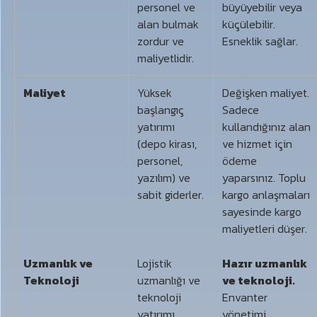
personel ve
büyüyebilir veya
alan bulmak
küçülebilir.
zordur ve
Esneklik sağlar.
maliyetlidir.
Maliyet
Yüksek
Değişken maliyet.
başlangıç
Sadece
yatırımı
kullandığınız alan
(depo kirası,
ve hizmet için
personel,
ödeme
yazılım) ve
yaparsınız. Toplu
sabit giderler.
kargo anlaşmaları
sayesinde kargo
maliyetleri düşer.
Uzmanlık ve
Lojistik
Hazır uzmanlık
Teknoloji
uzmanlığı ve
ve teknoloji.
teknoloji
Envanter
yatırımı
yönetimi