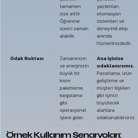
tamamen
yazılımları,
size aittir.
otomasyon
Öğrenme
sistemleri ve
süreci zaman
deneyimli ekip
alabilir.
anında
hizmetinizdedir.
Odak Noktası
Zamanınızın
Ana işinize
ve enerjinizin
odaklanırsınız.
büyük bir
Pazarlama, ürün
kısmı
geliştirme ve
paketleme,
müşteri ilişkileri
kargolama
gibi işinizi
gibi
büyütecek
operasyonel
alanlara
işlere gider.
odaklanabilirsiniz.
Örnek Kullanım Senaryoları: