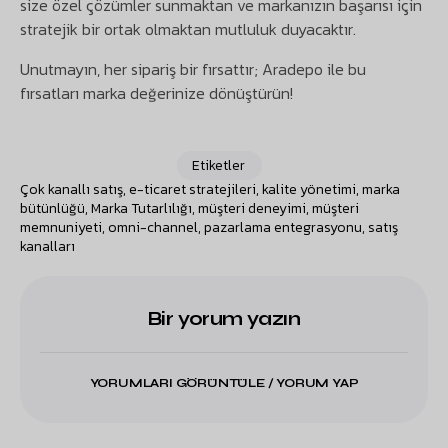
size özel çözümler sunmaktan ve markanızın başarısı için
stratejik bir ortak olmaktan mutluluk duyacaktır.
Unutmayın, her sipariş bir fırsattır; Aradepo ile bu
fırsatları marka değerinize dönüştürün!
Etiketler
Çok kanallı satış
,
e-ticaret stratejileri
,
kalite yönetimi
,
marka
bütünlüğü
,
Marka Tutarlılığı
,
müşteri deneyimi
,
müşteri
memnuniyeti
,
omni-channel
,
pazarlama entegrasyonu
,
satış
kanalları
Bir yorum yazın
YORUMLARI GÖRÜNTÜLE / YORUM YAP