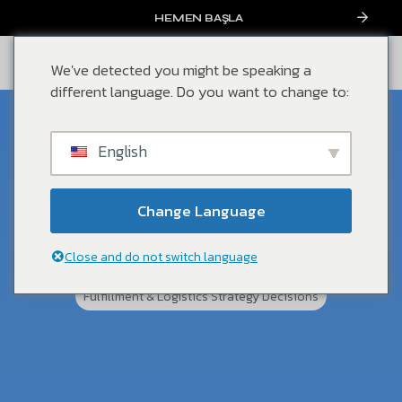
HEMEN BAŞLA
We've detected you might be speaking a
different language. Do you want to change to:
Temmuz, 2025
English
Çok Kanallı Satışta Marka
Bütünlüğü: Her Siparişte Aynı
Change Language
Kaliteli Müşteri Deneyimi Nasıl
Sağlanır?
Close and do not switch language
Fulfillment & Logistics Strategy Decisions