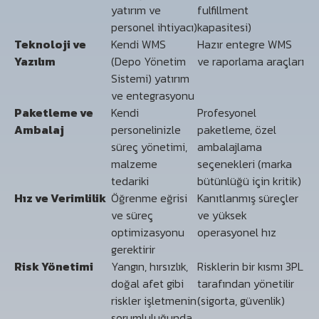
yatırım ve
fulfillment
personel ihtiyacı)
kapasitesi)
Teknoloji ve
Kendi WMS
Hazır entegre WMS
Yazılım
(Depo Yönetim
ve raporlama araçları
Sistemi) yatırım
ve entegrasyonu
Paketleme ve
Kendi
Profesyonel
Ambalaj
personelinizle
paketleme, özel
süreç yönetimi,
ambalajlama
malzeme
seçenekleri (marka
tedariki
bütünlüğü için kritik)
Hız ve Verimlilik
Öğrenme eğrisi
Kanıtlanmış süreçler
ve süreç
ve yüksek
optimizasyonu
operasyonel hız
gerektirir
Risk Yönetimi
Yangın, hırsızlık,
Risklerin bir kısmı 3PL
doğal afet gibi
tarafından yönetilir
riskler işletmenin
(sigorta, güvenlik)
sorumluluğunda