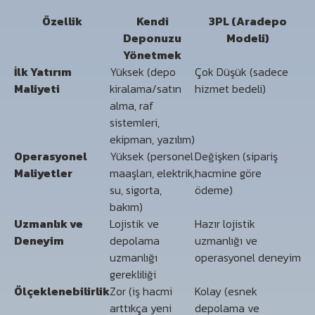
Özellik
Kendi
3PL (Aradepo
Deponuzu
Modeli)
Yönetmek
İlk Yatırım
Yüksek (depo
Çok Düşük (sadece
Maliyeti
kiralama/satın
hizmet bedeli)
alma, raf
sistemleri,
ekipman, yazılım)
Operasyonel
Yüksek (personel
Değişken (sipariş
Maliyetler
maaşları, elektrik,
hacmine göre
su, sigorta,
ödeme)
bakım)
Uzmanlık ve
Lojistik ve
Hazır lojistik
Deneyim
depolama
uzmanlığı ve
uzmanlığı
operasyonel deneyim
gerekliliği
Ölçeklenebilirlik
Zor (iş hacmi
Kolay (esnek
arttıkça yeni
depolama ve