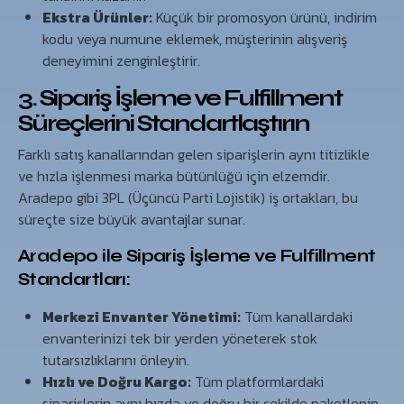
Ekstra Ürünler:
Küçük bir promosyon ürünü, indirim
kodu veya numune eklemek, müşterinin alışveriş
deneyimini zenginleştirir.
3. Sipariş İşleme ve Fulfillment
Süreçlerini Standartlaştırın
Farklı satış kanallarından gelen siparişlerin aynı titizlikle
ve hızla işlenmesi marka bütünlüğü için elzemdir.
Aradepo gibi 3PL (Üçüncü Parti Lojistik) iş ortakları, bu
süreçte size büyük avantajlar sunar.
Aradepo ile Sipariş İşleme ve Fulfillment
Standartları:
Merkezi Envanter Yönetimi:
Tüm kanallardaki
envanterinizi tek bir yerden yöneterek stok
tutarsızlıklarını önleyin.
Hızlı ve Doğru Kargo:
Tüm platformlardaki
siparişlerin aynı hızda ve doğru bir şekilde paketlenip