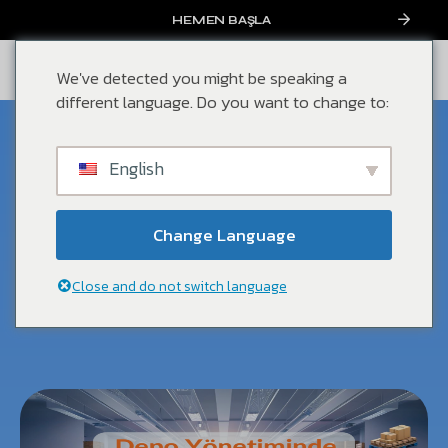
HEMEN BAŞLA
We've detected you might be speaking a
different language. Do you want to change to:
Temmuz, 2024
English
Depo Yönetimi İçin Yenilikçi
Fikirler Ara Depo’da!
Change Language
Blog
Close and do not switch language