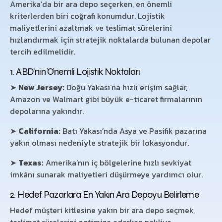
Amerika’da bir ara depo seçerken, en önemli
kriterlerden biri coğrafi konumdur. Lojistik
maliyetlerini azaltmak ve teslimat sürelerini
hızlandırmak için stratejik noktalarda bulunan depolar
tercih edilmelidir.
1. ABD’nin Önemli Lojistik Noktaları
➤
New Jersey:
Doğu Yakası’na hızlı erişim sağlar,
Amazon ve Walmart gibi büyük e-ticaret firmalarının
depolarına yakındır.
➤
California:
Batı Yakası’nda Asya ve Pasifik pazarına
yakın olması nedeniyle stratejik bir lokasyondur.
➤
Texas:
Amerika’nın iç bölgelerine hızlı sevkiyat
imkânı sunarak maliyetleri düşürmeye yardımcı olur.
2. Hedef Pazarlara En Yakın Ara Depoyu Belirleme
Hedef müşteri kitlesine yakın bir ara depo seçmek,
teslimat sürelerini optimize ederken nakliye