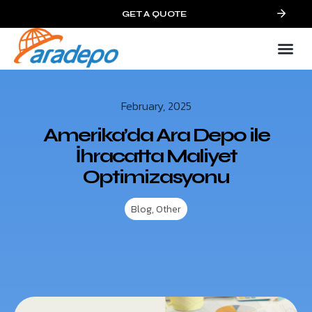
GET A QUOTE
February, 2025
Amerika’da Ara Depo ile
İhracatta Maliyet
Optimizasyonu
Blog
,
Other