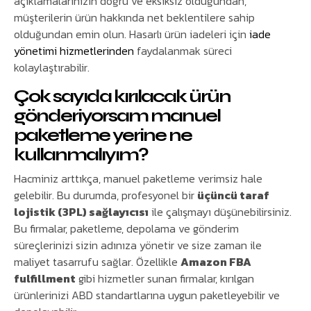
açıklamalarınızın doğru ve eksiksiz olduğundan,
müşterilerin ürün hakkında net beklentilere sahip
olduğundan emin olun. Hasarlı ürün iadeleri için
iade
yönetimi hizmetlerinden
faydalanmak süreci
kolaylaştırabilir.
Çok sayıda kırılacak ürün
gönderiyorsam manuel
paketleme yerine ne
kullanmalıyım?
Hacminiz arttıkça, manuel paketleme verimsiz hale
gelebilir. Bu durumda, profesyonel bir
üçüncü taraf
lojistik (3PL) sağlayıcısı
ile çalışmayı düşünebilirsiniz.
Bu firmalar, paketleme, depolama ve gönderim
süreçlerinizi sizin adınıza yönetir ve size zaman ile
maliyet tasarrufu sağlar. Özellikle
Amazon FBA
fulfillment
gibi hizmetler sunan firmalar, kırılgan
ürünlerinizi ABD standartlarına uygun paketleyebilir ve