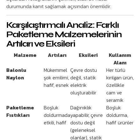
durumunda kanıt sağlamak açısından önemlidir.
Karşılaştırmalı Analiz: Farklı
Paketleme Malzemelerinin
Artıları ve Eksileri
Malzeme
Artıları
Eksileri
Kullanım
Alanı
Balonlu
Mükemmel
Çevre dostu
Her türlü
Naylon
şok emilimi,
değil, statik
kırılgan ürün,
hafif, esnek
elektrik
özellikle
oluşturabilir
cam ve
seramik
Paketleme
Boşluk
Dağınıklık
Boşluk
Fıstıkları
doldurmada
yapabilir, çevre
doldurma,
etkili, hafif
dostu değil
hafif ürünler
(geleneksel
olanlar), statik