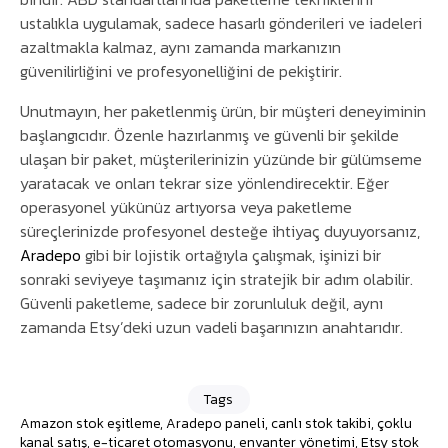
ustalıkla uygulamak, sadece hasarlı gönderileri ve iadeleri
azaltmakla kalmaz, aynı zamanda markanızın
güvenilirliğini ve profesyonelliğini de pekiştirir.
Unutmayın, her paketlenmiş ürün, bir müşteri deneyiminin
başlangıcıdır. Özenle hazırlanmış ve güvenli bir şekilde
ulaşan bir paket, müşterilerinizin yüzünde bir gülümseme
yaratacak ve onları tekrar size yönlendirecektir. Eğer
operasyonel yükünüz artıyorsa veya paketleme
süreçlerinizde profesyonel desteğe ihtiyaç duyuyorsanız,
Aradepo
gibi bir lojistik ortağıyla çalışmak, işinizi bir
sonraki seviyeye taşımanız için stratejik bir adım olabilir.
Güvenli paketleme, sadece bir zorunluluk değil, aynı
zamanda Etsy’deki uzun vadeli başarınızın anahtarıdır.
Tags
Amazon stok eşitleme
,
Aradepo paneli
,
canlı stok takibi
,
çoklu
kanal satış
,
e-ticaret otomasyonu
,
envanter yönetimi
,
Etsy stok