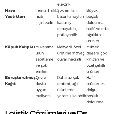
elektrik
Hava
Temiz, hafif,
Şok emilimi
Büyük
Yastıkları
hızlı
balonlu naylon
boşluk
şişirilebilir
kadar iyi
doldurma,
olmayabilir,
hafif ve orta
patlayabilir
ağırlıktaki
ürünler
Köpük Kalıplar
Mükemmel
Maliyetli, özel
Yüksek
ürün
üretime ihtiyaç
değerli, çok
sabitleme
duyar, hacimli
kırılgan ve
ve şok
özel şekilli
emilimi
ürünler
Buruşturulmuş
Çevre
Daha az şok
Hafif
Kağıt
dostu,
emilimi, ağır
ürünler, ek
uygun
ürünlerde
dolgu,
maliyetli
yetersiz kalabilir
boşluk
doldurma
Lojistik Çözümleri ve Dış