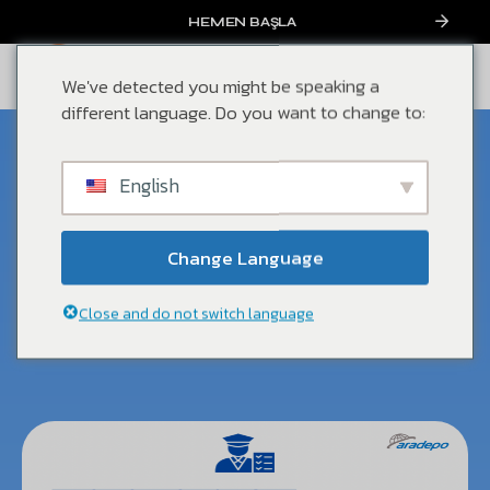
HEMEN BAŞLA
We've detected you might be speaking a
different language. Do you want to change to:
Ocak, 2025
English
Gümrük Muayenesi: İhracat
Sürecindeki Kritik Adım
Change Language
Blog
,
Genel
Close and do not switch language