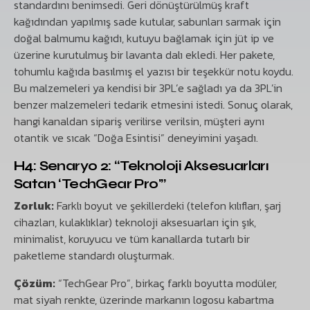
standardını benimsedi. Geri dönüştürülmüş kraft
kağıdından yapılmış sade kutular, sabunları sarmak için
doğal balmumu kağıdı, kutuyu bağlamak için jüt ip ve
üzerine kurutulmuş bir lavanta dalı ekledi. Her pakete,
tohumlu kağıda basılmış el yazısı bir teşekkür notu koydu.
Bu malzemeleri ya kendisi bir 3PL’e sağladı ya da 3PL’in
benzer malzemeleri tedarik etmesini istedi. Sonuç olarak,
hangi kanaldan sipariş verilirse verilsin, müşteri aynı
otantik ve sıcak “Doğa Esintisi” deneyimini yaşadı.
H4: Senaryo 2: “Teknoloji Aksesuarları
Satan ‘TechGear Pro'”
Zorluk:
Farklı boyut ve şekillerdeki (telefon kılıfları, şarj
cihazları, kulaklıklar) teknoloji aksesuarları için şık,
minimalist, koruyucu ve tüm kanallarda tutarlı bir
paketleme standardı oluşturmak.
Çözüm:
“TechGear Pro”, birkaç farklı boyutta modüler,
mat siyah renkte, üzerinde markanın logosu kabartma