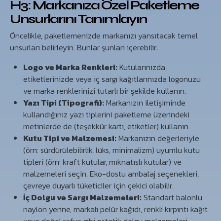
H3: Markanıza Özel Paketleme
Unsurlarını Tanımlayın
Öncelikle, paketlemenizde markanızı yansıtacak temel
unsurları belirleyin. Bunlar şunları içerebilir:
Logo ve Marka Renkleri:
Kutularınızda,
etiketlerinizde veya iç sargı kağıtlarınızda logonuzu
ve marka renklerinizi tutarlı bir şekilde kullanın.
Yazı Tipi (Tipografi):
Markanızın iletişiminde
kullandığınız yazı tiplerini paketleme üzerindeki
metinlerde de (teşekkür kartı, etiketler) kullanın.
Kutu Tipi ve Malzemesi:
Markanızın değerleriyle
(örn: sürdürülebilirlik, lüks, minimalizm) uyumlu kutu
tipleri (örn: kraft kutular, mıknatıslı kutular) ve
malzemeleri seçin. Eko-dostu ambalaj seçenekleri,
çevreye duyarlı tüketiciler için çekici olabilir.
İç Dolgu ve Sargı Malzemeleri:
Standart balonlu
naylon yerine, markalı pelür kağıdı, renkli kırpıntı kağıt