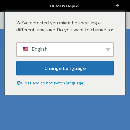
HEMEN BAŞLA
We've detected you might be speaking a
different language. Do you want to change to:
Mayıs, 2025
English
Her Siparişte Aynı İmza: Çok
Kanallı Satışta Paketleme ile
Change Language
Marka Tutarlılığının Şifreleri
Close and do not switch language
Fulfillment & Logistics Strategy Decisions