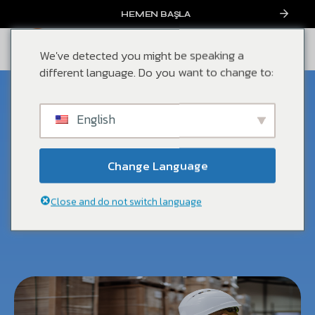
HEMEN BAŞLA
We've detected you might be speaking a
different language. Do you want to change to:
Mayıs, 2024
English
SKU Kodu Nedir? E-Ticaretteki
Rolü ve Önemi
Change Language
Blog
,
Marketing
Close and do not switch language