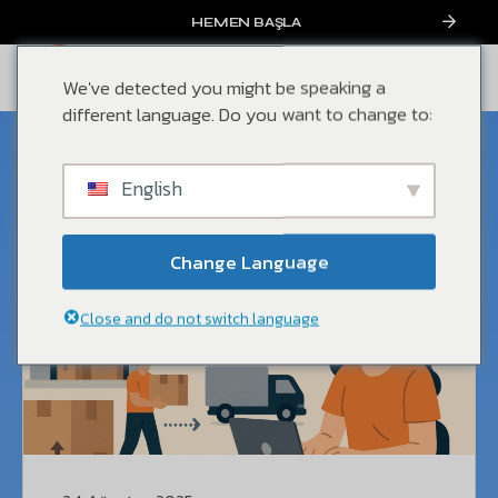
HEMEN BAŞLA
We've detected you might be speaking a
different language. Do you want to change to:
Amazon FBA
English
Change Language
Close and do not switch language