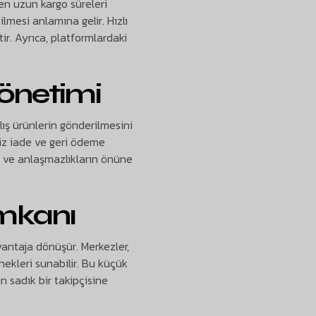
en uzun kargo süreleri
lmesi anlamına gelir. Hızlı
ir. Ayrıca, platformlardaki
Yönetimi
lış ürünlerin gönderilmesini
iz iade ve geri ödeme
ın ve anlaşmazlıkların önüne
İmkanı
antaja dönüşür. Merkezler,
nekleri sunabilir. Bu küçük
n sadık bir takipçisine