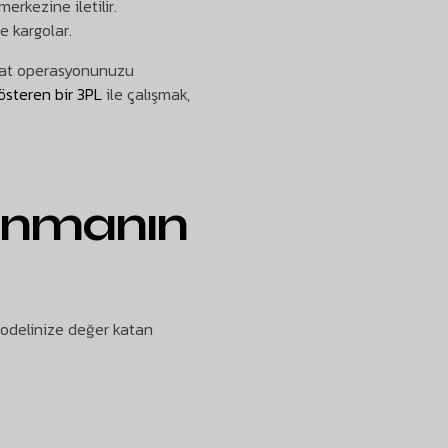
erkezine iletilir.
e kargolar.
iyat operasyonunuzu
österen bir 3PL
ile çalışmak,
lanmanın
 modelinize değer katan