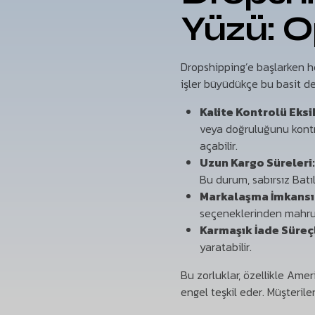
Yüzü: O
Dropshipping’e başlarken her
işler büyüdükçe bu basit den
Kalite Kontrolü Eksik
veya doğruluğunu kontr
açabilir.
Uzun Kargo Süreleri
Bu durum, sabırsız Batı
Markalaşma İmkansız
seçeneklerinden mahrum 
Karmaşık İade Süreçl
yaratabilir.
Bu zorluklar, özellikle Amer
engel teşkil eder. Müşteriler