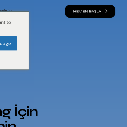
ETIŞIM
HEMEN BAŞLA
ant to
guage
g İçin
nin