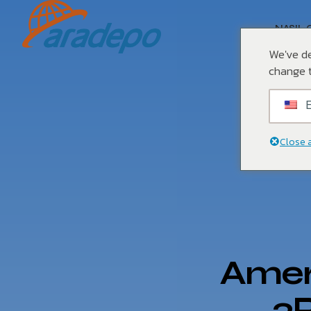
NASIL 
We've de
change t
E
Close 
Ameri
3P