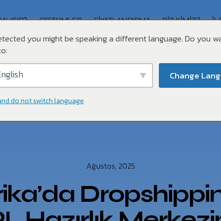
ÇALIŞIR?
ÇÖZÜMLER
FIYATLANDIRMA
BIZ KIMIZ?
İL
tected you might be speaking a different language. Do you w
o:
nglish
Change Lan
and do not switch language
Ağustos, 2025
ka’da Dropshippin
L Hazırlık Merkezi