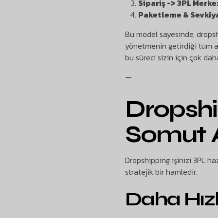
Sipariş -> 3PL Merkez
Paketleme & Sevkiya
Bu model sayesinde, drops
yönetmenin getirdiği tüm a
bu süreci sizin için çok dah
—
Dropshi
Somut A
Dropshipping işinizi 3PL ha
stratejik bir hamledir.
Daha Hızlı