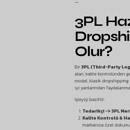
—
3PL Haz
Dropshi
Olur?
Bir
3PL (Third-Party Logi
alan, kalite kontrolünden ge
model, klasik dropshipping 
iyi yanlarından faydalanman
İşleyişi basittir:
Tedarikçi -> 3PL Mer
Kalite Kontrolü & Haz
markanıza özel dokunuş