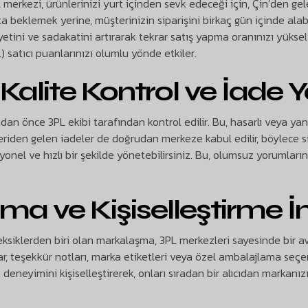
merkezi, ürünlerinizi yurt içinden sevk edeceği için, Çin’den gel
a beklemek yerine, müşterinizin siparişini birkaç gün içinde alabi
tini ve sadakatini artırarak tekrar satış yapma oranınızı yükselt
 satıcı puanlarınızı olumlu yönde etkiler.
Kalite Kontrol ve İade 
an önce 3PL ekibi tarafından kontrol edilir. Bu, hasarlı veya yan
riden gelen iadeler de doğrudan merkeze kabul edilir, böylece s
yonel ve hızlı bir şekilde yönetebilirsiniz. Bu, olumsuz yorumlar
a ve Kişiselleştirme 
ksiklerden biri olan markalaşma, 3PL merkezleri sayesinde bir av
r, teşekkür notları, marka etiketleri veya özel ambalajlama seçe
 deneyimini kişiselleştirerek, onları sıradan bir alıcıdan markanızı