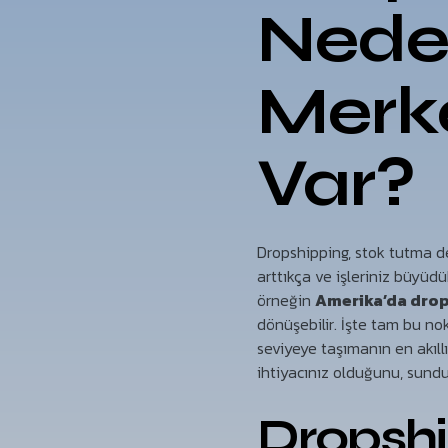
Neden
Merke
Var?
Dropshipping, stok tutma de
arttıkça ve işleriniz büyüd
örneğin
Amerika’da dro
dönüşebilir. İşte tam bu no
seviyeye taşımanın en akıllı
ihtiyacınız olduğunu, sundu
Dropsh