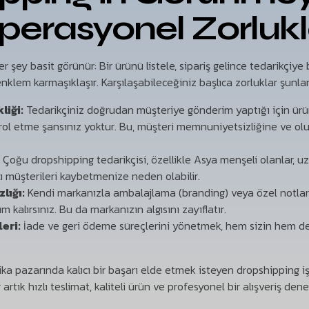
perasyonel Zorlukl
 şey basit görünür: Bir ürünü listele, sipariş gelince tedarikçiye b
klem karmaşıklaşır. Karşılaşabileceğiniz başlıca zorluklar şunlar
liği:
Tedarikçiniz doğrudan müşteriye gönderim yaptığı için ürün
ol etme şansınız yoktur. Bu, müşteri memnuniyetsizliğine ve ol
:
Çoğu dropshipping tedarikçisi, özellikle Asya menşeli olanlar, uzu
lı müşterileri kaybetmenize neden olabilir.
lığı:
Kendi markanızla ambalajlama (branding) veya özel notlar 
kalırsınız. Bu da markanızın algısını zayıflatır.
eri:
İade ve geri ödeme süreçlerini yönetmek, hem sizin hem de 
ika pazarında kalıcı bir başarı elde etmek isteyen dropshipping iş
 artık hızlı teslimat, kaliteli ürün ve profesyonel bir alışveriş den