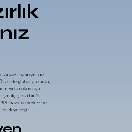
rlık
nız
 Ancak, siparişleriniz
Özellikle global pazarda,
 bir meydan okumaya
alışmak, işinizi bir üst
r 3PL hazırlık merkezine
 inceleyeceğiz.
yen