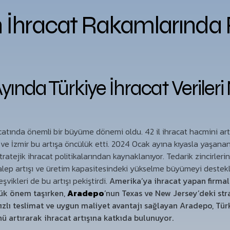
in İhracat Rakamlarında
ında Türkiye İhracat Verileri 
catında önemli bir büyüme dönemi oldu. 42 il ihracat hacmini ar
 ve İzmir bu artışa öncülük etti. 2024 Ocak ayına kıyasla yaşanan
tratejik ihracat politikalarından kaynaklanıyor. Tedarik zincirler
alep artışı ve üretim kapasitesindeki yükselme büyümeyi destekl
şvikleri de bu artışı pekiştirdi.
Amerika’ya ihracat yapan firmalar
yük önem taşırken,
Aradepo
’nun Texas ve New Jersey’deki str
ızlı teslimat ve uygun maliyet avantajı sağlayan Aradepo, Tür
ü artırarak ihracat artışına katkıda bulunuyor.