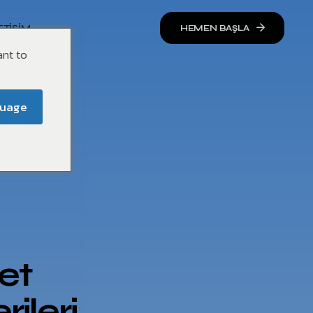
ETIŞIM
HEMEN BAŞLA
ant to
guage
ret
ileri