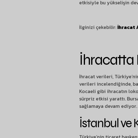
etkisiyle bu yükselişin d
İlginizi çekebilir:
İhracat 
İhracatta H
İhracat verileri, Türkiye’
verileri incelendiğinde, b
Kocaeli gibi ihracatın loko
sürpriz etkisi yarattı. Bur
sağlamaya devam ediyor.
İstanbul ve 
Türkiye’nin ticaret başken