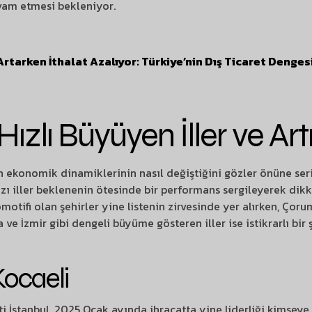
evam etmesi bekleniyor.
Artarken İthalat Azalıyor: Türkiye’nin Dış Ticaret Denges
ızlı Büyüyen İller ve Artı
nin ekonomik dinamiklerinin nasıl değiştiğini gözler önüne se
azı iller beklenenin ötesinde bir performans sergileyerek dikka
motifi olan şehirler yine listenin zirvesinde yer alırken, Çoru
sa ve İzmir gibi dengeli büyüme gösteren iller ise istikrarlı bir
Kocaeli
ti İstanbul, 2025 Ocak ayında ihracatta yine liderliği kimsey