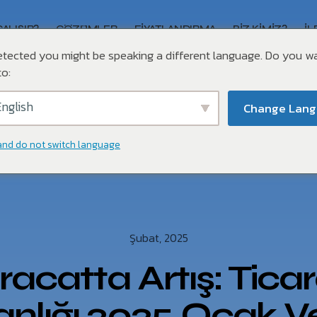
ÇALIŞIR?
ÇÖZÜMLER
FIYATLANDIRMA
BIZ KIMIZ?
İL
tected you might be speaking a different language. Do you w
o:
nglish
Change Lan
and do not switch language
Şubat, 2025
racatta Artış: Tica
nlığı 2025 Ocak Ver