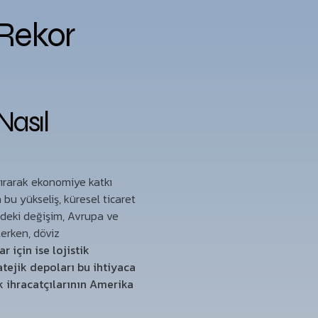
 Rekor
Nasıl
tırarak ekonomiye katkı
 bu yükseliş, küresel ticaret
indeki değişim, Avrupa ve
erken, döviz
 için ise lojistik
atejik depoları bu ihtiyaca
k ihracatçılarının Amerika