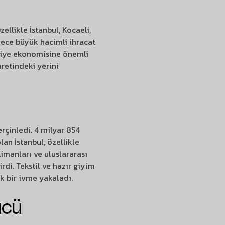
ellikle İstanbul, Kocaeli,
adece büyük hacimli ihracat
rkiye ekonomisine önemli
aretindeki yerini
erçinledi. 4 milyar 854
an İstanbul, özellikle
imanları ve uluslararası
irdi. Tekstil ve hazır giyim
k bir ivme yakaladı.
ücü