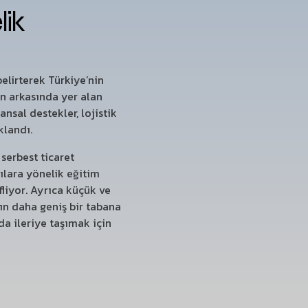
lik
elirterek Türkiye’nin
ın arkasında yer alan
nsal destekler, lojistik
klandı.
 serbest ticaret
çılara yönelik eğitim
liyor. Ayrıca küçük ve
tın daha geniş bir tabana
da ileriye taşımak için