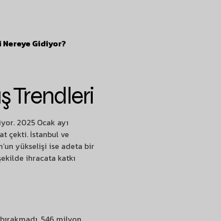
i Nereye Gidiyor?
ş Trendleri
riyor. 2025 Ocak ayı
t çekti. İstanbul ve
m’un yükselişi ise adeta bir
 şekilde ihracata katkı
e bırakmadı. 546 milyon