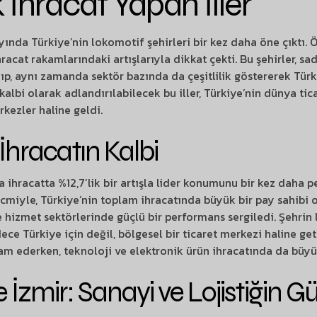
İhracat Yapan İller
ında Türkiye’nin lokomotif şehirleri bir kez daha öne çıktı. Öz
ihracat rakamlarındaki artışlarıyla dikkat çekti. Bu şehirler, s
p, aynı zamanda sektör bazında da çeşitlilik göstererek Tü
 kalbi olarak adlandırılabilecek bu iller, Türkiye’nin dünya tic
kezler haline geldi.
 İhracatın Kalbi
 ihracatta %12,7’lik bir artışla lider konumunu bir kez daha p
cmiyle, Türkiye’nin toplam ihracatında büyük bir pay sahibi ol
 hizmet sektörlerinde güçlü bir performans sergiledi. Şehrin l
dece Türkiye için değil, bölgesel bir ticaret merkezi haline get
vam ederken, teknoloji ve elektronik ürün ihracatında da büyü
e İzmir: Sanayi ve Lojistiğin G