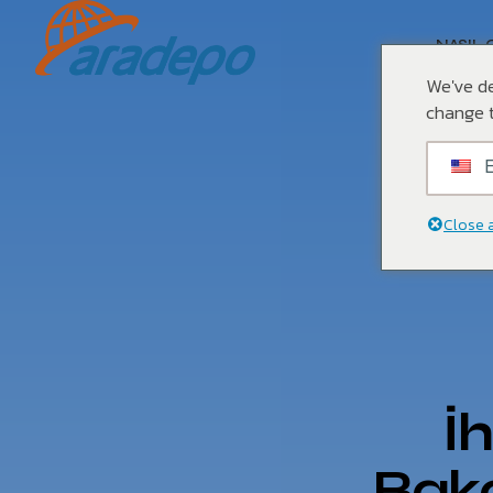
NASIL 
We've de
change t
E
Close 
İh
Baka