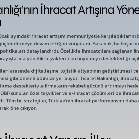
lığı’nın İhracat Artışına Yöne
ı
Ocak ayındaki ihracat artışını memnuniyetle karşıladıklarını b
 güçlendirmeye devam ettiğini vurguladı. Bakanlık, bu başarın
olitikaları detaylandırdı. Özellikle ihracatçılara sağlanan fina
arayışlarına yönelik teşviklerin bu büyümeyi desteklediği açı
ileri arasında dijitalleşme, lojistik altyapının geliştirilmesi ve
esi gibi önemli adımlar yer alıyor. Ticaret Bakanlığı, ihracat
tırma destekleriyle firmaların rekabet gücünü artırmayı hedef
KOBİ) sunulan özel teşvikler ve e-ihracat çözümleri de ihraca
. Tüm bu stratejiler, Türkiye’nin ihracat performansını daha 
arak öne çıkıyor.