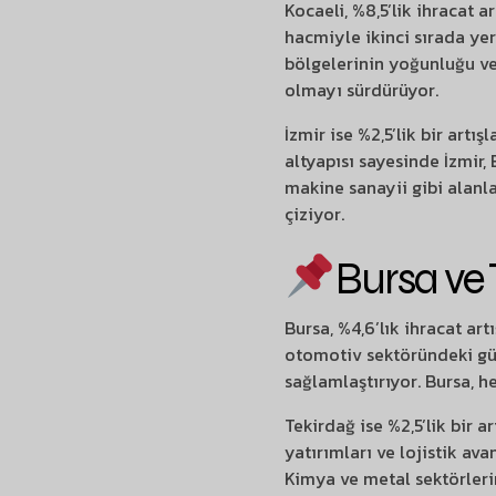
Kocaeli, %8,5’lik ihracat 
hacmiyle ikinci sırada yer
bölgelerinin yoğunluğu ve 
olmayı sürdürüyor.
İzmir ise %2,5’lik bir artı
altyapısı sayesinde İzmir,
makine sanayii gibi alanla
çiziyor.
Bursa ve 
Bursa, %4,6’lık ihracat ar
otomotiv sektöründeki güçl
sağlamlaştırıyor. Bursa, h
Tekirdağ ise %2,5’lik bir a
yatırımları ve lojistik av
Kimya ve metal sektörlerin