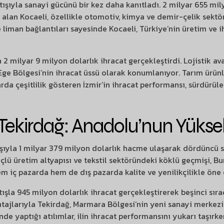
artışıyla sanayi gücünü bir kez daha kanıtladı. 2 milyar 655 mil
 alan Kocaeli, özellikle otomotiv, kimya ve demir-çelik sektör
liman bağlantıları sayesinde Kocaeli, Türkiye’nin üretim ve 
şla 2 milyar 9 milyon dolarlık ihracat gerçekleştirdi. Lojistik a
 Ege Bölgesi’nin ihracat üssü olarak konumlanıyor. Tarım ürünl
rda çeşitlilik gösteren İzmir’in ihracat performansı, sürdürüle
Tekirdağ: Anadolu’nun Yüksel
tışıyla 1 milyar 379 milyon dolarlık hacme ulaşarak dördüncü sı
ü üretim altyapısı ve tekstil sektöründeki köklü geçmişi, Bur
em iç pazarda hem de dış pazarda kalite ve yenilikçilikle öne 
rtışla 945 milyon dolarlık ihracat gerçekleştirerek beşinci sır
antajlarıyla Tekirdağ, Marmara Bölgesi’nin yeni sanayi merkezi
de yaptığı atılımlar, ilin ihracat performansını yukarı taşırke