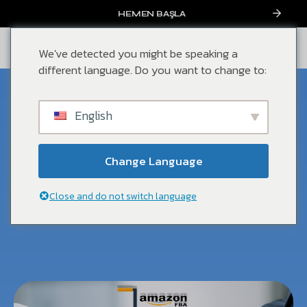
HEMEN BAŞLA
We've detected you might be speaking a
different language. Do you want to change to:
Mayıs, 2024
English
Amazon FBA Düşük Maliyetli
Ürün Gönderimi
Change Language
Genel
,
Blog
,
Marketing
Close and do not switch language